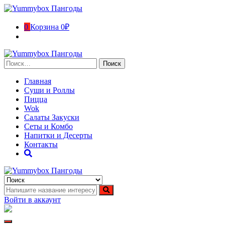
Перейти
к
содержимому
0
Корзина
0₽
Найти:
Главная
Суши и Роллы
Пицца
Wok
Салаты Закуски
Сеты и Комбо
Напитки и Десерты
Контакты
Yummybox Пангоды
Суши, роллы, пицца, вок Пангоды. Ямало-Ненецкий
автономный округ
Войти в аккаунт