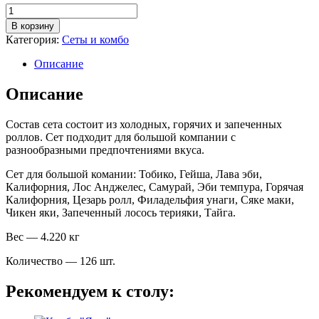
Количество
товара
В корзину
Сет
Категория:
Сеты и комбо
"Большой
праздник"
Описание
Описание
Состав сета состоит из холодных, горячих и запеченных
роллов. Сет подходит для большой компании с
разнообразными предпочтениями вкуса.
Сет для большой комании: Тобико, Гейша, Лава эби,
Калифорния, Лос Анджелес, Самурай, Эби темпура, Горячая
Калифорния, Цезарь ролл, Филадельфия унаги, Сяке маки,
Чикен яки, Запеченный лосось терияки, Тайга.
Вес — 4.220 кг
Количество — 126 шт.
Рекомендуем к столу: