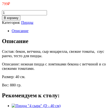
799
₽
Количество
товара
В корзину
Пицца
Категория:
Пиццы
"Карбонара"
(D
Описание
-
40
Описание
см)
Состав: бекон, ветчина, сыр моцарелла, свежие томаты, соус
ранчо, тесто для пиццы.
Описание: нежная пицца с ломтиками бекона с ветчиной и со
свежими томатами.
Размер: 40 см.
Вес: 880 гр.
Рекомендуем к столу: