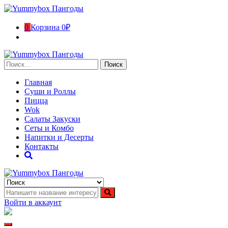
Перейти
к
содержимому
0
Корзина
0₽
Найти:
Главная
Суши и Роллы
Пицца
Wok
Салаты Закуски
Сеты и Комбо
Напитки и Десерты
Контакты
Yummybox Пангоды
Суши, роллы, пицца, вок Пангоды. Ямало-Ненецкий
автономный округ
Войти в аккаунт