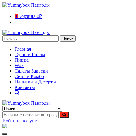
Перейти
к
содержимому
0
Корзина
0₽
Найти:
Главная
Суши и Роллы
Пицца
Wok
Салаты Закуски
Сеты и Комбо
Напитки и Десерты
Контакты
Yummybox Пангоды
Суши, роллы, пицца, вок Пангоды. Ямало-Ненецкий автономн
Войти в аккаунт