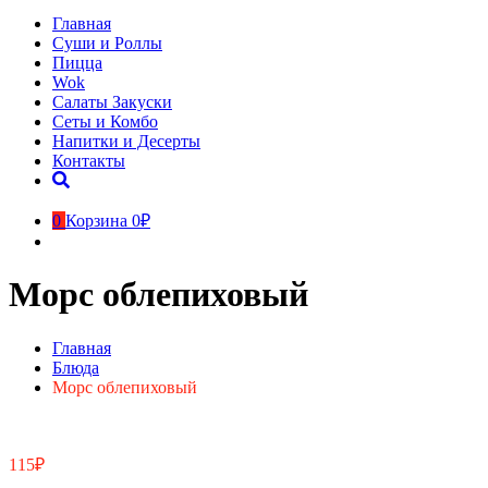
Главная
Суши и Роллы
Пицца
Wok
Салаты Закуски
Сеты и Комбо
Напитки и Десерты
Контакты
0
Корзина
0₽
Морс облепиховый
Главная
Блюда
Морс облепиховый
115
₽