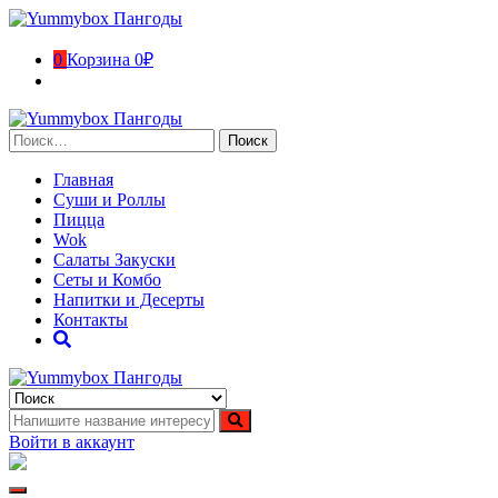
Перейти
к
содержимому
0
Корзина
0₽
Найти:
Главная
Суши и Роллы
Пицца
Wok
Салаты Закуски
Сеты и Комбо
Напитки и Десерты
Контакты
Yummybox Пангоды
Суши, роллы, пицца, вок Пангоды. Ямало-Ненецкий автономн
Войти в аккаунт