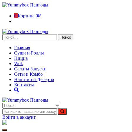
Перейти
к
содержимому
0
Корзина
0₽
Найти:
Главная
Суши и Роллы
Пицца
Wok
Салаты Закуски
Сеты и Комбо
Напитки и Десерты
Контакты
Yummybox Пангоды
Суши, роллы, пицца, вок Пангоды. Ямало-Ненецкий автономн
Войти в аккаунт