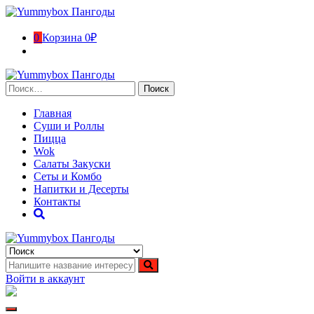
Перейти
к
содержимому
0
Корзина
0₽
Найти:
Главная
Суши и Роллы
Пицца
Wok
Салаты Закуски
Сеты и Комбо
Напитки и Десерты
Контакты
Yummybox Пангоды
Суши, роллы, пицца, вок Пангоды. Ямало-Ненецкий
автономный округ
Войти в аккаунт