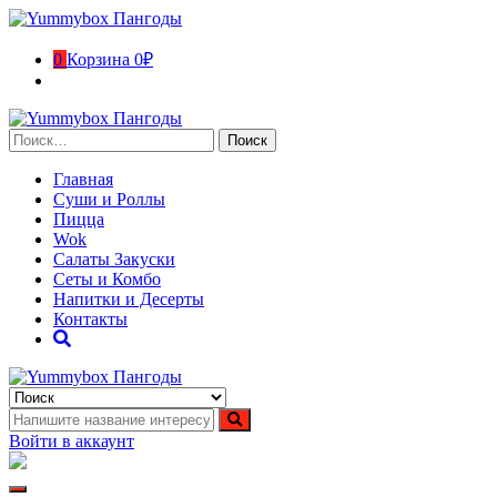
Перейти
к
содержимому
0
Корзина
0₽
Найти:
Главная
Суши и Роллы
Пицца
Wok
Салаты Закуски
Сеты и Комбо
Напитки и Десерты
Контакты
Yummybox Пангоды
Суши, роллы, пицца, вок Пангоды. Ямало-Ненецкий
автономный округ
Войти в аккаунт