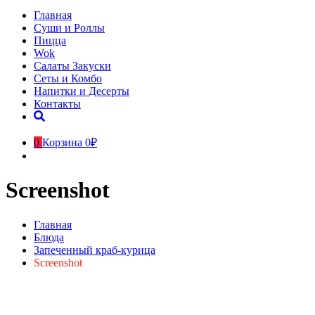
Главная
Суши и Роллы
Пицца
Wok
Салаты Закуски
Сеты и Комбо
Напитки и Десерты
Контакты
0
Корзина
0₽
Screenshot
Главная
Блюда
Запеченный краб-курица
Screenshot