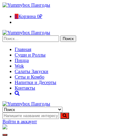
Перейти
к
содержимому
0
Корзина
0₽
Найти:
Главная
Суши и Роллы
Пицца
Wok
Салаты Закуски
Сеты и Комбо
Напитки и Десерты
Контакты
Yummybox Пангоды
Суши, роллы, пицца, вок Пангоды. Ямало-Ненецкий автономн
Войти в аккаунт