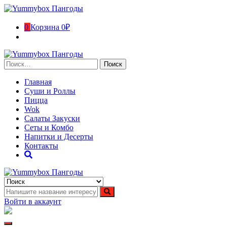
Перейти
к
содержимому
0
Корзина
0₽
Найти:
Главная
Суши и Роллы
Пицца
Wok
Салаты Закуски
Сеты и Комбо
Напитки и Десерты
Контакты
Yummybox Пангоды
Суши, роллы, пицца, вок Пангоды. Ямало-Ненецкий
автономный округ
Войти в аккаунт