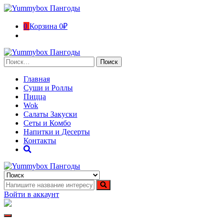
Перейти
к
содержимому
0
Корзина
0₽
Найти:
Главная
Суши и Роллы
Пицца
Wok
Салаты Закуски
Сеты и Комбо
Напитки и Десерты
Контакты
Yummybox Пангоды
Суши, роллы, пицца, вок Пангоды. Ямало-Ненецкий
автономный округ
Войти в аккаунт